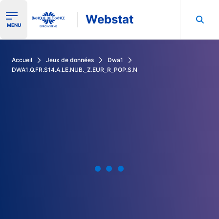
Webstat
Ouvrir le menu de navigation
MENU
Rechercher dans les données de la Banque de France
Accueil
Jeux de données
Dwa1
DWA1.Q.FR.S14.A.LE.NUB._Z.EUR_R_POP.S.N