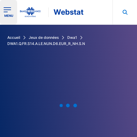
Webstat
Ouvrir le menu de navigation
MENU
Rechercher dans les données de la Banque de France
Accueil
Jeux de données
Dwa1
DWA1.Q.FR.S14.A.LE.NUN.D6.EUR_R_NH.S.N