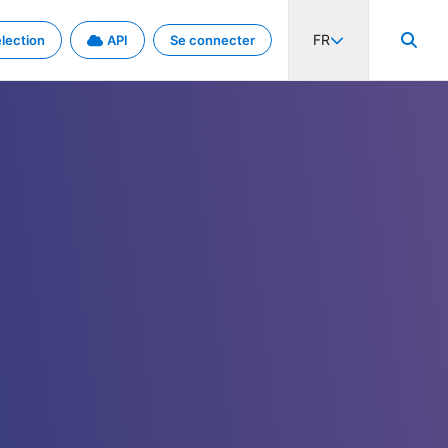
FR
lection
API
Se connecter
activité internationale et les taux. Découvrez le projet en détail.
nées et de métadonnées.
.