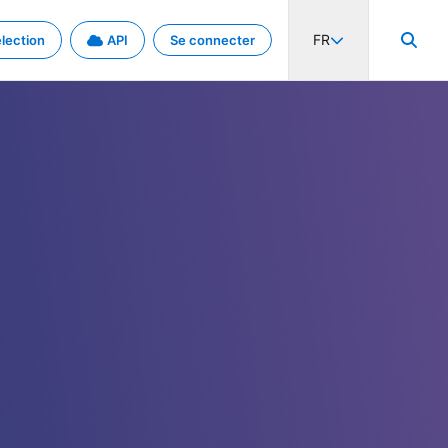
FR
lection
API
Se connecter
activité internationale et les taux. Découvrez le projet en détail.
nées et de métadonnées.
.