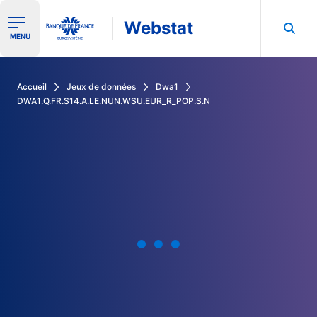
Webstat
Ouvrir le menu de navigation
MENU
Rechercher dans les données de la Banque de France
Accueil
Jeux de données
Dwa1
DWA1.Q.FR.S14.A.LE.NUN.WSU.EUR_R_POP.S.N