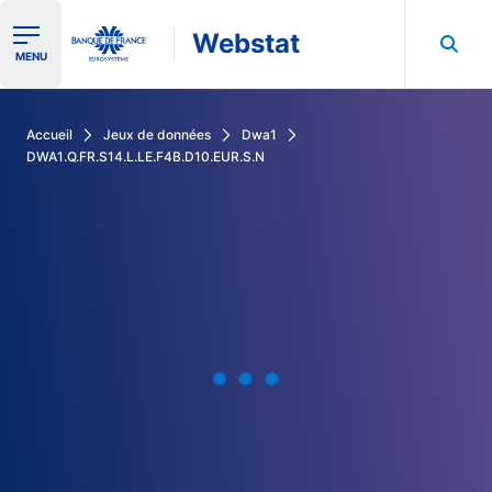
Webstat
Ouvrir le menu de navigation
MENU
Rechercher dans les données de la Banque de France
Accueil
Jeux de données
Dwa1
DWA1.Q.FR.S14.L.LE.F4B.D10.EUR.S.N