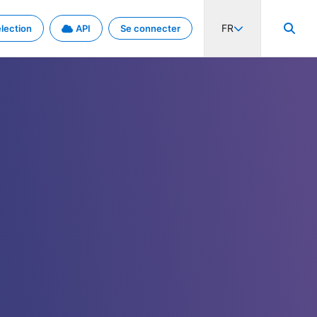
FR
lection
API
Se connecter
activité internationale et les taux. Découvrez le projet en détail.
nées et de métadonnées.
.