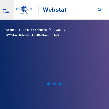
Webstat
Ouvrir le menu de navigation
MENU
Rechercher dans les données de la Banque de France
Accueil
Jeux de données
Dwa1
DWA1.Q.FR.S14.L.LE.F4B.HSO.EUR.S.N