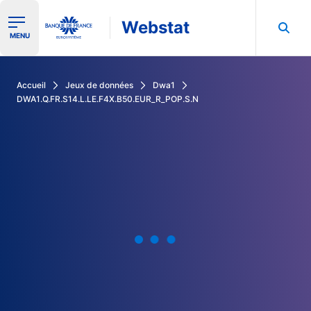
Webstat
Ouvrir le menu de navigation
MENU
Rechercher dans les données de la Banque de France
Accueil
Jeux de données
Dwa1
DWA1.Q.FR.S14.L.LE.F4X.B50.EUR_R_POP.S.N