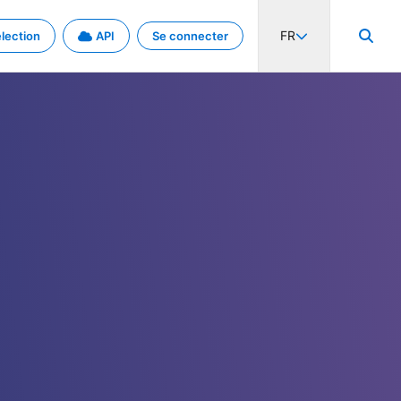
FR
lection
API
Se connecter
activité internationale et les taux. Découvrez le projet en détail.
nées et de métadonnées.
.