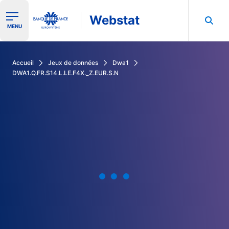
Webstat
Ouvrir le menu de navigation
MENU
Rechercher dans les données de la Banque de France
Accueil
Jeux de données
Dwa1
DWA1.Q.FR.S14.L.LE.F4X._Z.EUR.S.N