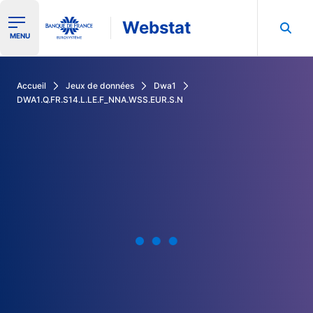
Webstat
Ouvrir le menu de navigation
MENU
Rechercher dans les données de la Banque de France
Accueil
Jeux de données
Dwa1
DWA1.Q.FR.S14.L.LE.F_NNA.WSS.EUR.S.N