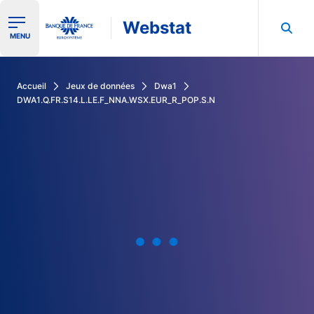
Webstat
Ouvrir le menu de navigation
MENU
Rechercher dans les données de la Banque de France
Accueil
Jeux de données
Dwa1
DWA1.Q.FR.S14.L.LE.F_NNA.WSX.EUR_R_POP.S.N