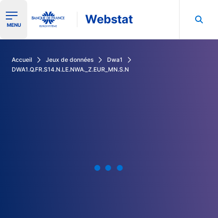
Webstat
Ouvrir le menu de navigation
MENU
Rechercher dans les données de la Banque de France
Accueil
Jeux de données
Dwa1
DWA1.Q.FR.S14.N.LE.NWA._Z.EUR_MN.S.N