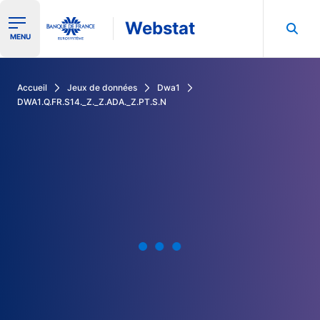
Webstat
Ouvrir le menu de navigation
MENU
Rechercher dans les données de la Banque de France
Accueil
Jeux de données
Dwa1
DWA1.Q.FR.S14._Z._Z.ADA._Z.PT.S.N