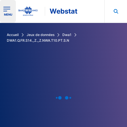
Webstat
Ouvrir le menu de navigation
MENU
Rechercher dans les données de la Banque de France
Accueil
Jeux de données
Dwa1
DWA1.Q.FR.S14._Z._Z.NWA.T10.PT.S.N