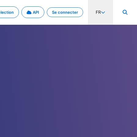
FR
lection
API
Se connecter
activité internationale et les taux. Découvrez le projet en détail.
nées et de métadonnées.
.