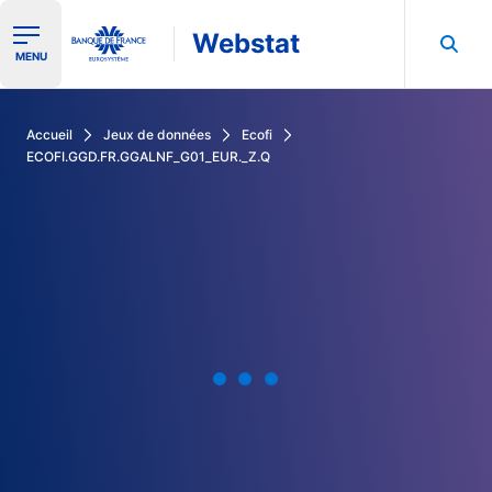
Webstat
Ouvrir le menu de navigation
MENU
Rechercher dans les données de la Banque de France
Accueil
Jeux de données
Ecofi
ECOFI.GGD.FR.GGALNF_G01_EUR._Z.Q