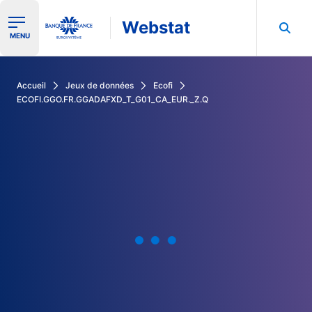
Webstat
Ouvrir le menu de navigation
MENU
Rechercher dans les données de la Banque de France
Accueil
Jeux de données
Ecofi
ECOFI.GGO.FR.GGADAFXD_T_G01_CA_EUR._Z.Q