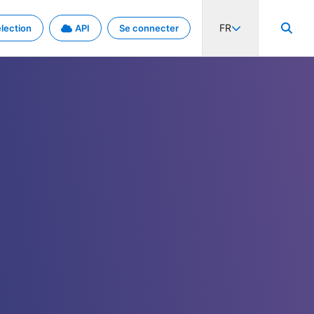
FR
lection
API
Se connecter
activité internationale et les taux. Découvrez le projet en détail.
nées et de métadonnées.
.