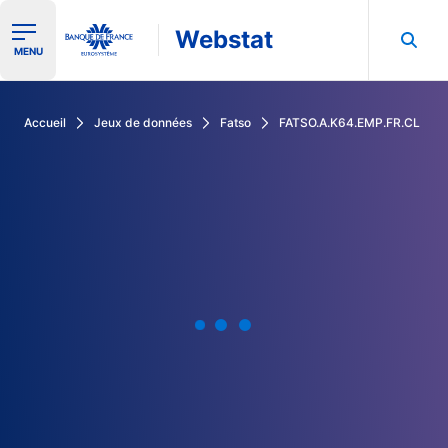
Webstat
Ouvrir le menu de navigation
MENU
Rechercher dans les données de la Banque de France
Accueil
Jeux de données
Fatso
FATSO.A.K64.EMP.FR.CL