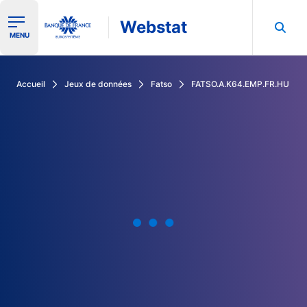
Webstat
Ouvrir le menu de navigation
MENU
Rechercher dans les données de la Banque de France
Accueil
Jeux de données
Fatso
FATSO.A.K64.EMP.FR.HU