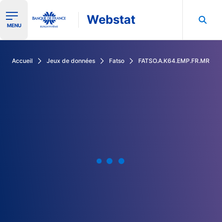
Webstat
Ouvrir le menu de navigation
MENU
Rechercher dans les données de la Banque de France
Accueil
Jeux de données
Fatso
FATSO.A.K64.EMP.FR.MR