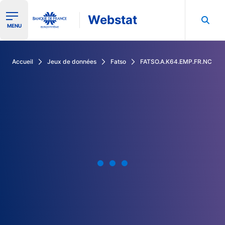
Webstat
Ouvrir le menu de navigation
MENU
Rechercher dans les données de la Banque de France
Accueil
Jeux de données
Fatso
FATSO.A.K64.EMP.FR.NC