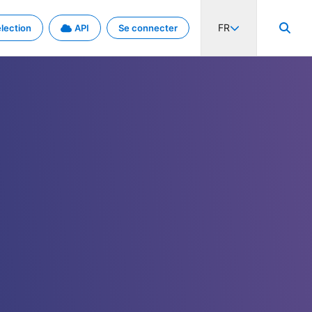
FR
lection
API
Se connecter
activité internationale et les taux. Découvrez le projet en détail.
nées et de métadonnées.
.