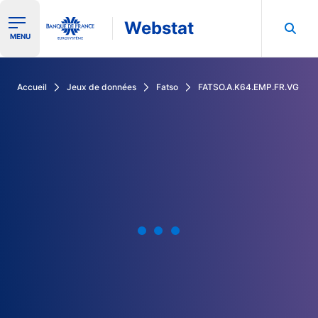
Webstat
Ouvrir le menu de navigation
MENU
Rechercher dans les données de la Banque de France
Accueil
Jeux de données
Fatso
FATSO.A.K64.EMP.FR.VG