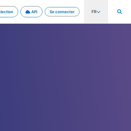
FR
lection
API
Se connecter
activité internationale et les taux. Découvrez le projet en détail.
nées et de métadonnées.
.