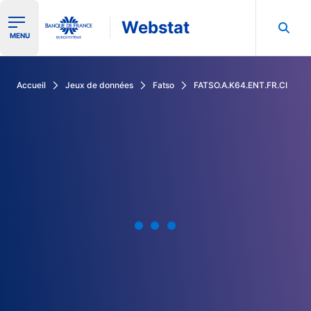
Webstat
Ouvrir le menu de navigation
MENU
Rechercher dans les données de la Banque de France
Accueil
Jeux de données
Fatso
FATSO.A.K64.ENT.FR.CI