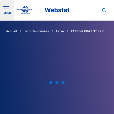
Webstat
Ouvrir le menu de navigation
MENU
Rechercher dans les données de la Banque de France
Accueil
Jeux de données
Fatso
FATSO.A.K64.ENT.FR.CL