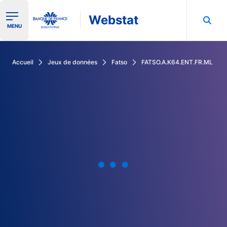
Webstat
Ouvrir le menu de navigation
MENU
Rechercher dans les données de la Banque de France
Accueil
Jeux de données
Fatso
FATSO.A.K64.ENT.FR.ML