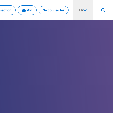
FR
lection
API
Se connecter
activité internationale et les taux. Découvrez le projet en détail.
nées et de métadonnées.
.