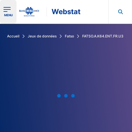
Webstat
Ouvrir le menu de navigation
MENU
Rechercher dans les données de la Banque de France
Accueil
Jeux de données
Fatso
FATSO.A.K64.ENT.FR.U3