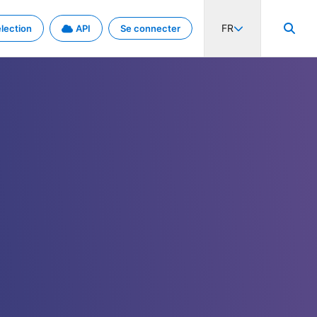
FR
lection
API
Se connecter
activité internationale et les taux. Découvrez le projet en détail.
nées et de métadonnées.
.