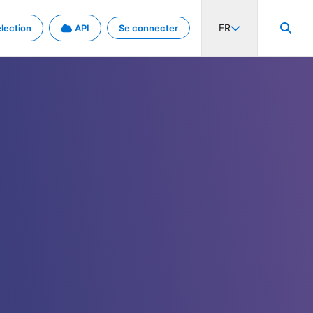
FR
lection
API
Se connecter
activité internationale et les taux. Découvrez le projet en détail.
nées et de métadonnées.
.