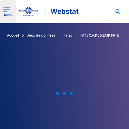
Webstat
Ouvrir le menu de navigation
MENU
Rechercher dans les données de la Banque de France
Accueil
Jeux de données
Fatso
FATSO.A.K66.EMP.FR.IE