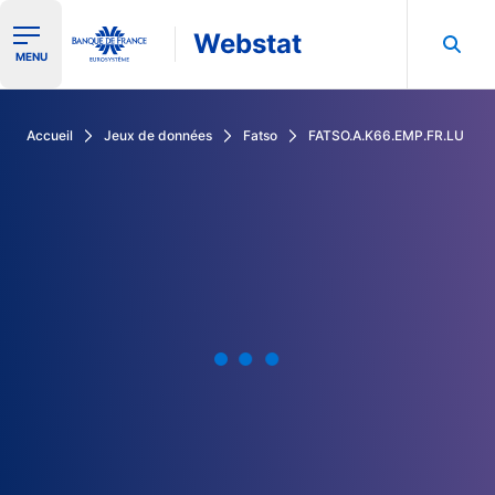
Webstat
Ouvrir le menu de navigation
MENU
Rechercher dans les données de la Banque de France
Accueil
Jeux de données
Fatso
FATSO.A.K66.EMP.FR.LU