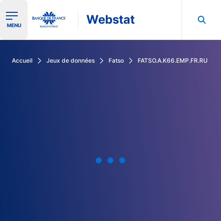
Webstat
Ouvrir le menu de navigation
MENU
Rechercher dans les données de la Banque de France
Accueil
Jeux de données
Fatso
FATSO.A.K66.EMP.FR.RU