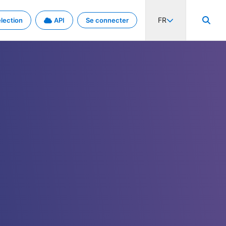
FR
lection
API
Se connecter
activité internationale et les taux. Découvrez le projet en détail.
nées et de métadonnées.
.