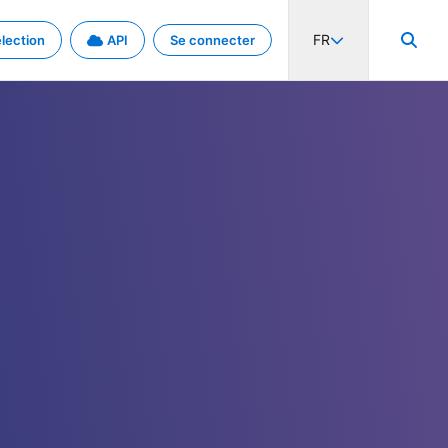
FR
lection
API
Se connecter
activité internationale et les taux. Découvrez le projet en détail.
nées et de métadonnées.
.