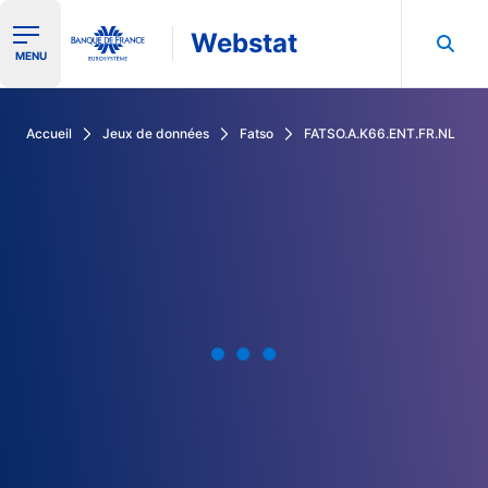
Webstat
Ouvrir le menu de navigation
MENU
Rechercher dans les données de la Banque de France
Accueil
Jeux de données
Fatso
FATSO.A.K66.ENT.FR.NL