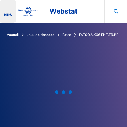
Webstat
Ouvrir le menu de navigation
MENU
Rechercher dans les données de la Banque de France
Accueil
Jeux de données
Fatso
FATSO.A.K66.ENT.FR.PF