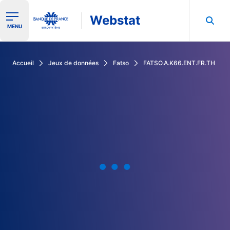
Webstat
Ouvrir le menu de navigation
MENU
Rechercher dans les données de la Banque de France
Accueil
Jeux de données
Fatso
FATSO.A.K66.ENT.FR.TH