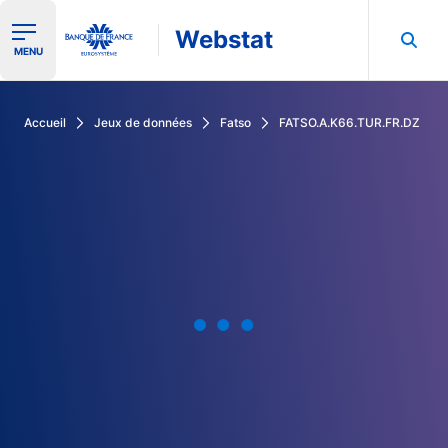
Webstat
Ouvrir le menu de navigation
MENU
Rechercher dans les données de la Banque de France
Accueil
Jeux de données
Fatso
FATSO.A.K66.TUR.FR.DZ