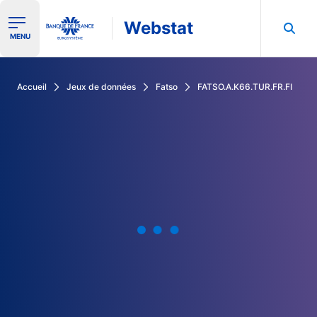
Webstat
Ouvrir le menu de navigation
MENU
Rechercher dans les données de la Banque de France
Accueil
Jeux de données
Fatso
FATSO.A.K66.TUR.FR.FI