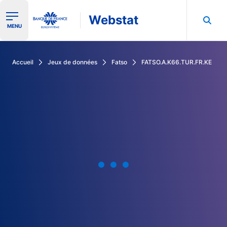
Webstat
Ouvrir le menu de navigation
MENU
Rechercher dans les données de la Banque de France
Accueil
Jeux de données
Fatso
FATSO.A.K66.TUR.FR.KE