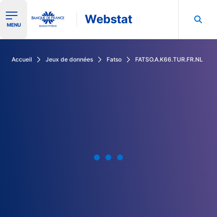
Webstat
Ouvrir le menu de navigation
MENU
Rechercher dans les données de la Banque de France
Accueil
Jeux de données
Fatso
FATSO.A.K66.TUR.FR.NL