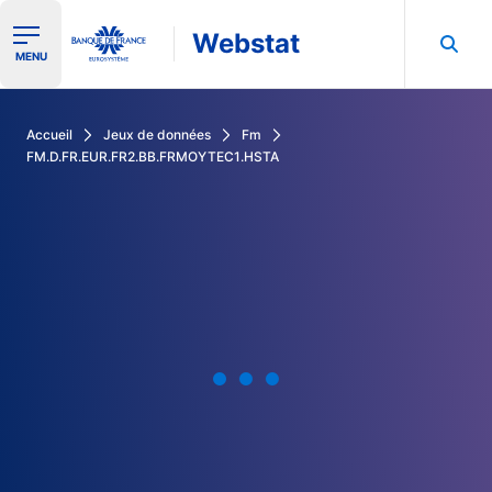
Webstat
Ouvrir le menu de navigation
MENU
Rechercher dans les données de la Banque de France
Accueil
Jeux de données
Fm
FM.D.FR.EUR.FR2.BB.FRMOYTEC1.HSTA