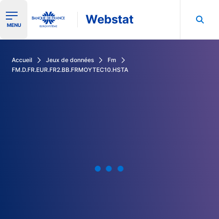
Webstat
Ouvrir le menu de navigation
MENU
Rechercher dans les données de la Banque de France
Accueil
Jeux de données
Fm
FM.D.FR.EUR.FR2.BB.FRMOYTEC10.HSTA