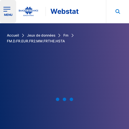
Webstat
Ouvrir le menu de navigation
MENU
Rechercher dans les données de la Banque de France
Accueil
Jeux de données
Fm
FM.D.FR.EUR.FR2.MM.FRTHE.HSTA