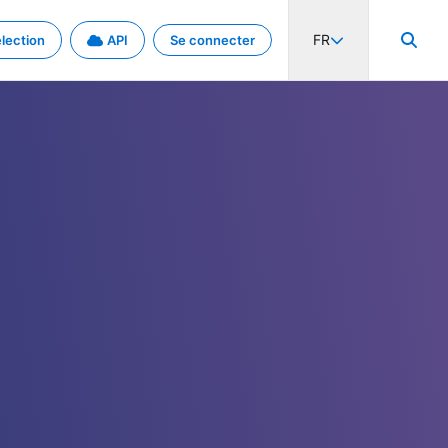
FR
lection
API
Se connecter
activité internationale et les taux. Découvrez le projet en détail.
nées et de métadonnées.
.